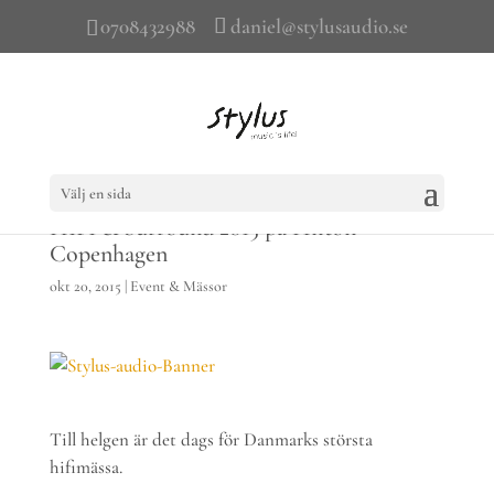
0708432988
daniel@stylusaudio.se
Välj en sida
HIFI & Surround 2015 på Hilton
Copenhagen
okt 20, 2015
|
Event & Mässor
Till helgen är det dags för Danmarks största
hifimässa.