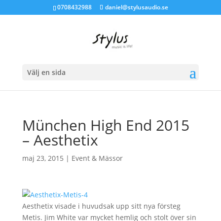
0708432988
daniel@stylusaudio.se
Välj en sida
München High End 2015
– Aesthetix
maj 23, 2015
|
Event & Mässor
Aesthetix visade i huvudsak upp sitt nya försteg
Metis. Jim White var mycket hemlig och stolt över sin