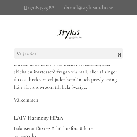
0708432988
daniel@stylusaudio.se
Så köper du LAIV
Välj en sida
Du kan köpa LAIV i vår butik i stockholm, eller
skicka en intrtesseförfrågan via mail, eller så ringer
du oss direkt. Vi erbjuder hemlån och provlyssning
från vårt showroom till hela Sverige.
Välkommen!
LAIV
Harmony HP2A
Balanserat försteg & hörlursförstärkare
41 750 kr