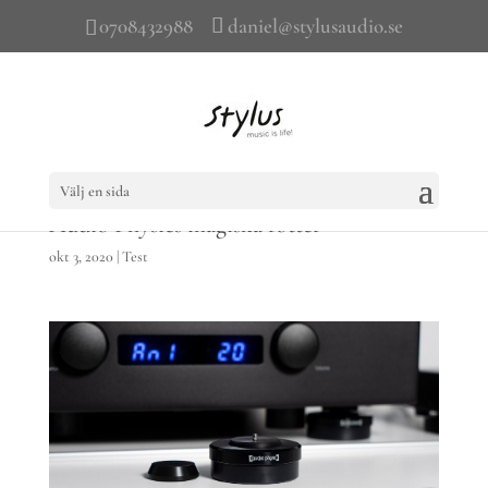
0708432988
daniel@stylusaudio.se
Välj en sida
Audio Physics magiska fötter
okt 3, 2020
|
Test